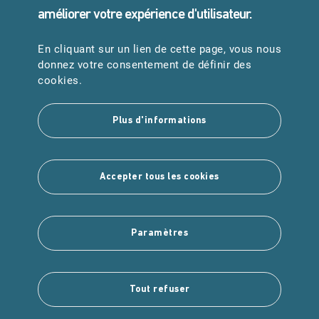
améliorer votre expérience d'utilisateur.
En cliquant sur un lien de cette page, vous nous
URGENCES
donnez votre consentement de définir des
Samu : 15
cookies.
Pompiers : 18
Plus d'informations
Suivez-nous
Accepter tous les cookies
Paramètres
Copyright © 2025 Intuitiv Interactive
Tout refuser
Mentions légales