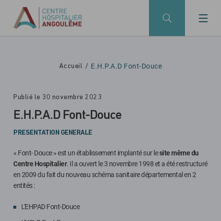
Skip to main navigation
Aller au contenu principal
Skip to search
E.H.P.A.D Font-Douce
Accueil
Publié le 30 novembre 2023
E.H.P.A.D Font-Douce
PRESENTATION GENERALE
« Font- Douce » est un établissement implanté sur le
site même du
Centre Hospitalier
. Il a ouvert le 3 novembre 1998 et a été restructuré
en 2009 du fait du nouveau schéma sanitaire départemental en 2
entités :
L'EHPAD Font-Douce