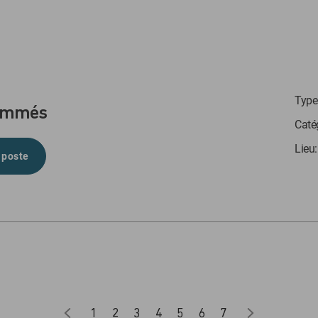
Type 
rammés
Caté
Lieu
 poste
1
2
3
4
5
6
7