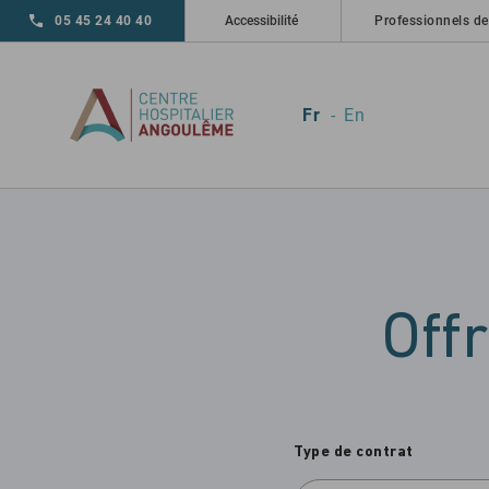
Skip to main navigation
Aller au contenu principal
Skip to search
05 45 24 40 40
Accessibilité
Professionnels de
Fr
En
Off
Type de contrat