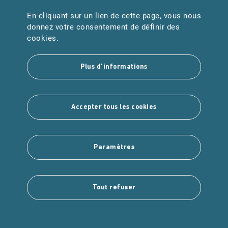
En cliquant sur un lien de cette page, vous nous
URGENCES
donnez votre consentement de définir des
Samu : 15
cookies.
Pompiers : 18
Plus d'informations
Suivez-nous
Accepter tous les cookies
Paramètres
Copyright © 2025 Intuitiv Interactive
Tout refuser
Mentions légales