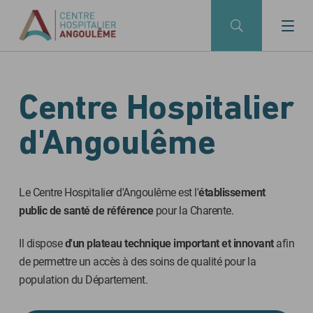
Skip to main navigation
Aller au contenu principal
Skip to search
Centre Hospitalier
d'Angoulême
Le Centre Hospitalier d'Angoulême est l'
établissement
public de santé de référence
pour la Charente.
Il dispose
d'un plateau technique important et innovant
afin
de permettre un accès à des soins de qualité pour la
population du Département.