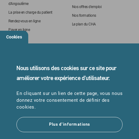
d'Angoulême
Nos offres d'emploi
La prise en charge du patient
Nos formations
Rendez-vous en ligne
Le plan du CHA
Payer en ligne
Cookies
STANDARD
05 45 24 40 40
Nous utilisons des cookies sur ce site pour
améliorer votre expérience d'utilisateur.
En cliquant sur un lien de cette page, vous nous
URGENCES
donnez votre consentement de définir des
Samu : 15
cookies.
Pompiers : 18
Plus d'informations