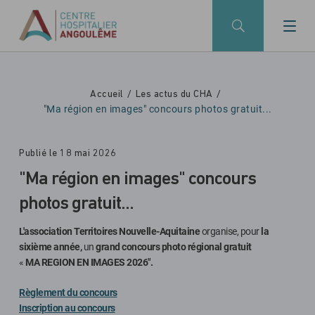
Skip to main navigation
Aller au contenu principal
Skip to search
Accueil
Les actus du CHA
"Ma région en images" concours photos gratuit...
Publié le 18 mai 2026
"Ma région en images" concours
photos gratuit...
L'association Territoires Nouvelle-Aquitaine
organise, pour
la
sixième année,
un
grand concours photo régional gratuit
«
MA REGION EN IMAGES 2026".
Règlement du concours
Inscription au concours