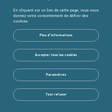
En cliquant sur un lien de cette page, vous nous
URGENCES
donnez votre consentement de définir des
Samu : 15
cookies.
Pompiers : 18
Plus d'informations
Suivez-nous
Accepter tous les cookies
Paramètres
Copyright © 2025 Intuitiv Interactive
Tout refuser
Mentions légales