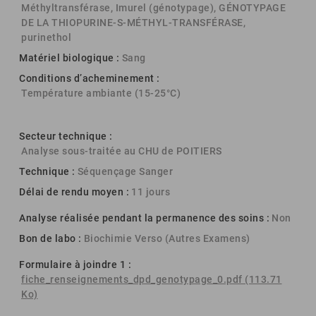
Méthyltransférase, Imurel (génotypage), GÉNOTYPAGE
DE LA THIOPURINE-S-MÉTHYL-TRANSFÉRASE,
purinethol
Matériel biologique :
Sang
Conditions d’acheminement :
Température ambiante (15-25°C)
Secteur technique :
Analyse sous-traitée au CHU de POITIERS
Technique :
Séquençage Sanger
Délai de rendu moyen :
11 jours
Analyse réalisée pendant la permanence des soins :
Non
Bon de labo :
Biochimie Verso (Autres Examens)
Formulaire à joindre 1 :
fiche_renseignements_dpd_genotypage_0.pdf (113.71
Ko)