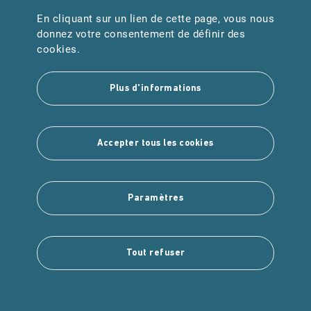
En cliquant sur un lien de cette page, vous nous
URGENCES
donnez votre consentement de définir des
Samu : 15
cookies.
Pompiers : 18
Plus d'informations
Suivez-nous
Accepter tous les cookies
Paramètres
Copyright © 2025 Intuitiv Interactive
Tout refuser
Mentions légales