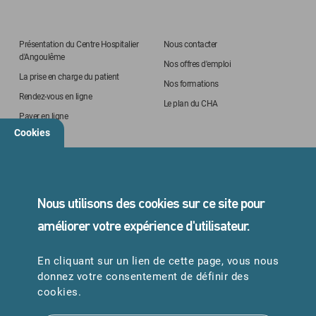
Présentation du Centre Hospitalier
Nous contacter
d'Angoulême
Nos offres d'emploi
La prise en charge du patient
Nos formations
Rendez-vous en ligne
Le plan du CHA
Payer en ligne
Cookies
STANDARD
05 45 24 40 40
Nous utilisons des cookies sur ce site pour
améliorer votre expérience d'utilisateur.
En cliquant sur un lien de cette page, vous nous
URGENCES
donnez votre consentement de définir des
Samu : 15
cookies.
Pompiers : 18