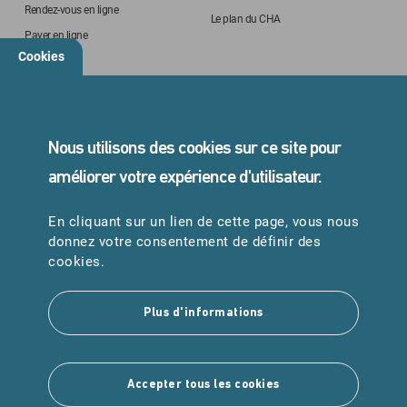
Rendez-vous en ligne
Le plan du CHA
Payer en ligne
Cookies
STANDARD
05 45 24 40 40
Nous utilisons des cookies sur ce site pour
améliorer votre expérience d'utilisateur.
En cliquant sur un lien de cette page, vous nous
URGENCES
donnez votre consentement de définir des
Samu : 15
cookies.
Pompiers : 18
Plus d'informations
Suivez-nous
Accepter tous les cookies