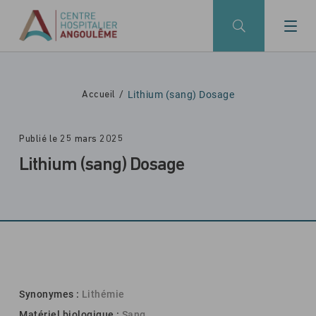
Skip to main navigation
Aller au contenu principal
Skip to search
Lithium (sang) Dosage
Accueil
Publié le 25 mars 2025
Lithium (sang) Dosage
Synonymes :
Lithémie
Matériel biologique :
Sang