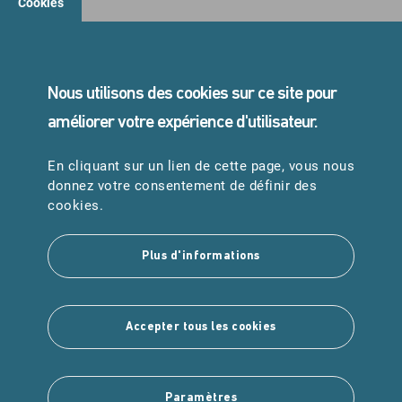
Cookies
STANDARD
05 45 24 40 40
Nous utilisons des cookies sur ce site pour
améliorer votre expérience d'utilisateur.
En cliquant sur un lien de cette page, vous nous
URGENCES
donnez votre consentement de définir des
Samu : 15
cookies.
Pompiers : 18
Plus d'informations
Suivez-nous
Accepter tous les cookies
Paramètres