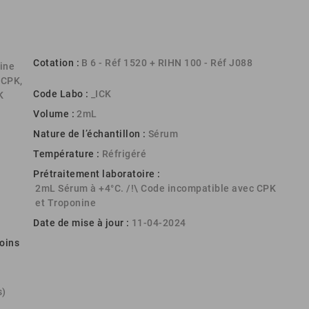
Cotation :
B 6 - Réf 1520 + RIHN 100 - Réf J088
ine
 CPK,
Code Labo :
_ICK
K
Volume :
2mL
Nature de l’échantillon :
Sérum
Température :
Réfrigéré
Prétraitement laboratoire :
2mL Sérum à +4°C. /!\ Code incompatible avec CPK
et Troponine
Date de mise à jour :
11-04-2024
oins
s)