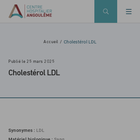
Skip to main navigation
Aller au contenu principal
Skip to search
Cholestérol LDL
Accueil
Publié le 25 mars 2025
Cholestérol LDL
Synonymes :
LDL
Matériel biologique :
Sang