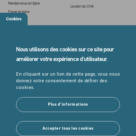
Rendez-vous en ligne
Le plan du CHA
Payer en ligne
Cookies
STANDARD
05 45 24 40 40
Nous utilisons des cookies sur ce site pour
améliorer votre expérience d'utilisateur.
En cliquant sur un lien de cette page, vous nous
URGENCES
donnez votre consentement de définir des
Samu : 15
cookies.
Pompiers : 18
Plus d'informations
Suivez-nous
Accepter tous les cookies