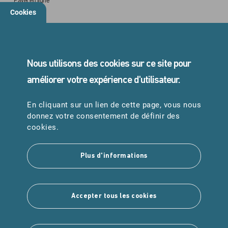
Payer en ligne
Cookies
STANDARD
05 45 24 40 40
Nous utilisons des cookies sur ce site pour
améliorer votre expérience d'utilisateur.
En cliquant sur un lien de cette page, vous nous
URGENCES
donnez votre consentement de définir des
Samu : 15
cookies.
Pompiers : 18
Plus d'informations
Suivez-nous
Accepter tous les cookies