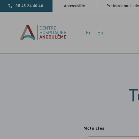
Skip to main navigation
Aller au contenu principal
Skip to search
05 45 24 40 40
Accessibilité
Professionnels de
Fr
En
T
Mots clés