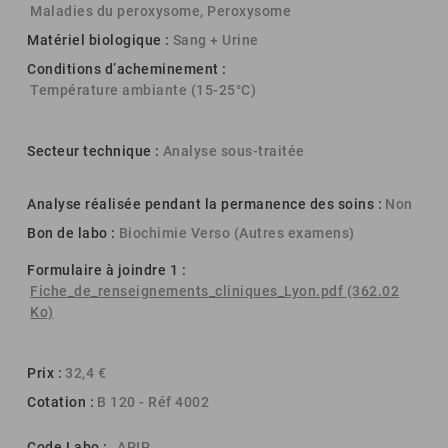
Maladies du peroxysome, Peroxysome
Matériel biologique :
Sang + Urine
Conditions d’acheminement :
Température ambiante (15-25°C)
Secteur technique :
Analyse sous-traitée
Analyse réalisée pendant la permanence des soins :
Non
Bon de labo :
Biochimie Verso (Autres examens)
Formulaire à joindre 1 :
Fiche_de_renseignements_cliniques_Lyon.pdf (362.02
Ko)
Prix :
32,4 €
Cotation :
B 120 - Réf 4002
Code Labo :
_APIP