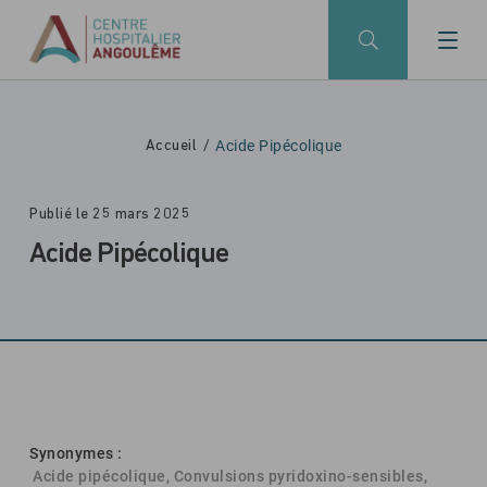
Skip to main navigation
Aller au contenu principal
Skip to search
Acide Pipécolique
Accueil
Publié le 25 mars 2025
Acide Pipécolique
Synonymes :
Acide pipécolique, Convulsions pyridoxino-sensibles,