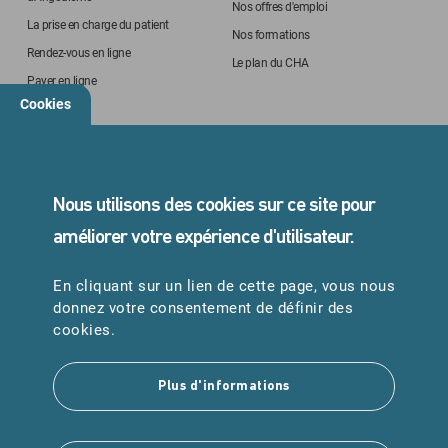
Nos offres d'emploi
La prise en charge du patient
Nos formations
Rendez-vous en ligne
Le plan du CHA
Payer en ligne
Cookies
STANDARD
05 45 24 40 40
Nous utilisons des cookies sur ce site pour
améliorer votre expérience d'utilisateur.
En cliquant sur un lien de cette page, vous nous
URGENCES
donnez votre consentement de définir des
Samu : 15
cookies.
Pompiers : 18
Plus d'informations
Suivez-nous