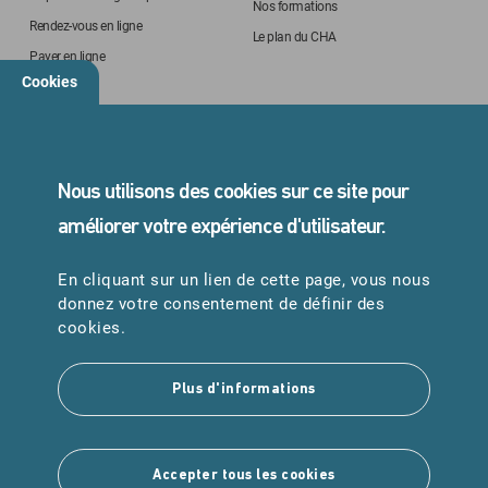
Nos formations
Rendez-vous en ligne
Le plan du CHA
Payer en ligne
Cookies
STANDARD
05 45 24 40 40
Nous utilisons des cookies sur ce site pour
améliorer votre expérience d'utilisateur.
En cliquant sur un lien de cette page, vous nous
URGENCES
donnez votre consentement de définir des
Samu : 15
cookies.
Pompiers : 18
Plus d'informations
Suivez-nous
Accepter tous les cookies