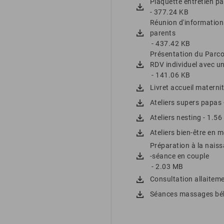
Plaquette entretien pa
- 377.24 KB
Réunion d'information 
parents
- 437.42 KB
Présentation du Parcou
RDV individuel avec u
- 141.06 KB
Livret accueil materni
Ateliers supers papas
Ateliers nesting
- 1.5
Ateliers bien-être en
Préparation à la naiss
-séance en couple
- 2.03 MB
Consultation allaitem
Séances massages bé