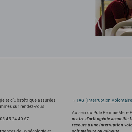
ie et d'Obstétrique assurées
→
IVG
(Interruption Volontair
femmes sur rendez-vous
Au sein du Pôle Femme-Mère-En
 05 45 24 40 67
centre d’orthogénie accueille 
recours à une interruption volo
Urgences de Gynécologie et
soit majeure ou mineure
.