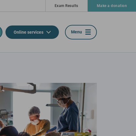
Exam Results
Make a donation
Menu
Online services