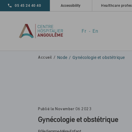
Skip to main navigation
Skip to main content
Skip to search
05 45 24 40 40
Accessibility
Healthcare profes
Fr
En
Node
Gynécologie et obstétrique
Accueil
Publié le November 06 2023
Gynécologie et obstétrique
Pôle Femme-Mère-Enfant