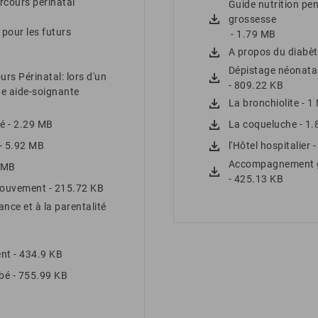
rcours périnatal
Guide nutrition pen
grossesse
pour les futurs
- 1.79 MB
A propos du diabèt
Dépistage néonatal
rs Périnatal: lors d'un
- 809.22 KB
ne aide-soignante
La bronchiolite
- 1
té
- 2.29 MB
La coqueluche
- 1
- 5.92 MB
l'Hôtel hospitalier
-
Accompagnement gra
6 MB
- 425.13 KB
 mouvement
- 215.72 KB
ance et à la parentalité
ent
- 434.9 KB
bé
- 755.99 KB