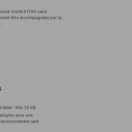
voir accès à l’IVG sans
oivent être accompagnées par la
.
s
de bébé
- 960.25 KB
adopter pour une
 environnement sain