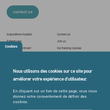
contact us
Angoulême Hospital
Contact us
Patient care
Join us
Cookies
Online Appointment
Our training courses
Pay on line
Finding your way around CHA
Nous utilisons des cookies sur ce site pour
STANDARD
améliorer votre expérience d'utilisateur.
05 45 24 40 40
En cliquant sur un lien de cette page, vous nous
donnez votre consentement de définir des
cookies.
URGENCES