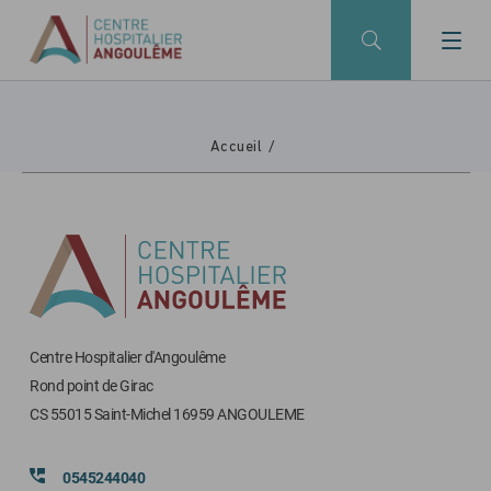
Skip to main navigation
Skip to main content
Skip to search
Accueil
Centre Hospitalier d'Angoulême
Rond point de Girac
CS 55015 Saint-Michel 16959 ANGOULEME
0545244040