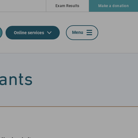
Exam Results
Make a donation
Menu
Online services
dants