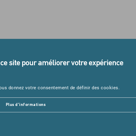
 ce site pour améliorer votre expérience
STANDARD
URGENCES
 nous donnez votre consentement de définir des cookies.
05 45 24 40 40
Samu : 1
Pompiers
Plus d'informations