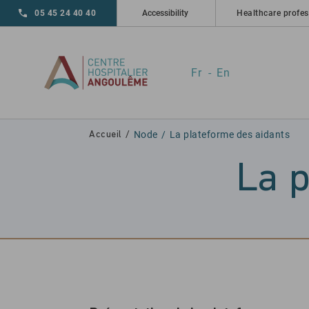
Skip to main navigation
Skip to main content
Skip to search
05 45 24 40 40
Accessibility
Healthcare profes
Fr
En
Node
La plateforme des aidants
Accueil
La p