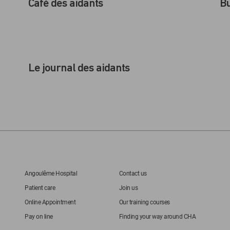
Café des aidants
Bu
Le journal des aidants
Angoulême Hospital
Contact us
Patient care
Join us
Online Appointment
Our training courses
Pay on line
Finding your way around CHA